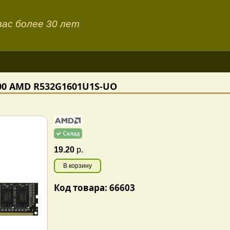
ас более 30 лет
00 AMD R532G1601U1S-UO
19.20
р.
В корзину
Код товара: 66603