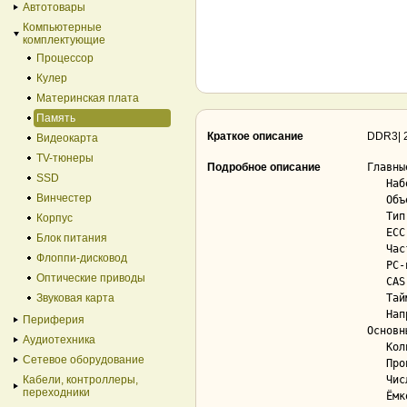
Автотовары
Компьютерные
комплектующие
Процессор
Кулер
Материнская плата
Память
Краткое описание
DDR3| 
Видеокарта
TV-тюнеры
Подробное описание
Главны
SSD
   Набор................................... Нет

Винчестер
   Объем................................... 2 ГБ

   Тип..................................... DDR3 DIMM

Корпус
   ECC..................................... Нет

Блок питания
   Частота................................. 1600 МГц

Флоппи-дисковод
   PC-индекс............................... PC3-12800

Оптические приводы
   CAS Latency............................. 11T

Звуковая карта
   Тайминги................................ 11-11-11-28

   Напряжение питания...................... 1.5

Периферия
Основн
Аудиотехника
   Количество банков....................... 1

Сетевое оборудование
   Производитель микросхем................. AMD

Кабели, контроллеры,
   Число микросхем......................... 8

переходники
   Ёмкость микросхем....................... 2 Гбит
