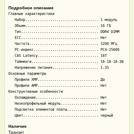
Подробное описание
Главные характеристики

   Набор................................... 1 модуль

   Объем................................... 16 ГБ

   Тип..................................... DDR4 DIMM

   ECC..................................... Нет

   Частота................................. 3200 МГц

   PC-индекс............................... PC4-25600

   CAS Latency............................. 16T

   Тайминги................................ 16-18-18-38

   Напряжение питания...................... 1.35

Основные параметры

   Профили XMP............................. Да

   Профили AMP............................. Нет

Конструктивные особенности

   Охлаждение.............................. Нет

   Низкопрофильный модуль.................. Нет

   Подсветка элементов платы............... Нет

Наличие
Транзит