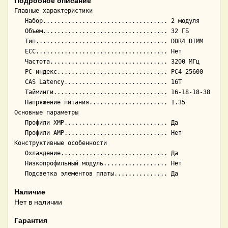
Подробное описание
Главные характеристики

   Набор................................... 2 модуля

   Объем................................... 32 ГБ

   Тип..................................... DDR4 DIMM

   ECC..................................... Нет

   Частота................................. 3200 МГц

   PC-индекс............................... PC4-25600

   CAS Latency............................. 16T

   Тайминги................................ 16-18-18-38

   Напряжение питания...................... 1.35

Основные параметры

   Профили XMP............................. Да

   Профили AMP............................. Нет

Конструктивные особенности

   Охлаждение.............................. Да

   Низкопрофильный модуль.................. Нет

Наличие
Нет в наличии
Гарантия