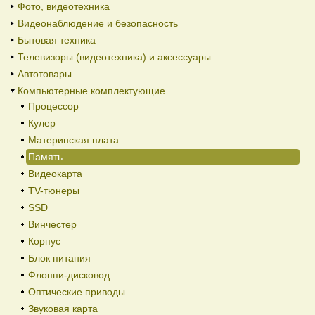
Фото, видеотехника
Видеонаблюдение и безопасность
Бытовая техника
Телевизоры (видеотехника) и аксессуары
Автотовары
Компьютерные комплектующие
Процессор
Кулер
Материнская плата
Память
Видеокарта
TV-тюнеры
SSD
Винчестер
Корпус
Блок питания
Флоппи-дисковод
Оптические приводы
Звуковая карта