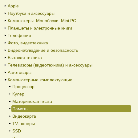
Apple
Ноутбуки и аксессуары
Компьютеры. Моноблоки. Mini PC
Планшеты и электронные книги
Телефония
Фото, видеотехника
Видеонаблюдение и безопасность
Бытовая техника
Телевизоры (видеотехника) и аксессуары
Автотовары
Компьютерные комплектующие
Процессор
Кулер
Материнская плата
Память
Видеокарта
TV-тюнеры
SSD