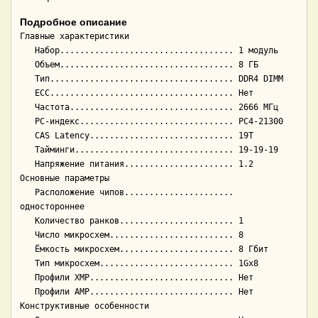
Подробное описание
Главные характеристики

   Набор................................... 1 модуль

   Объем................................... 8 ГБ

   Тип..................................... DDR4 DIMM

   ECC..................................... Нет

   Частота................................. 2666 МГц

   PC-индекс............................... PC4-21300

   CAS Latency............................. 19T

   Тайминги................................ 19-19-19

   Напряжение питания...................... 1.2

Основные параметры

   Расположение чипов...................... 
одностороннее

   Количество ранков....................... 1

   Число микросхем......................... 8

   Ёмкость микросхем....................... 8 Гбит

   Тип микросхем........................... 1Gx8

   Профили XMP............................. Нет

   Профили AMP............................. Нет

Конструктивные особенности
