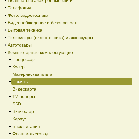
Планшеты и электронные книги
Телефония
Фото, видеотехника
Видеонаблюдение и безопасность
Бытовая техника
Телевизоры (видеотехника) и аксессуары
Автотовары
Компьютерные комплектующие
Процессор
Кулер
Материнская плата
Память
Видеокарта
TV-тюнеры
SSD
Винчестер
Корпус
Блок питания
Флоппи-дисковод