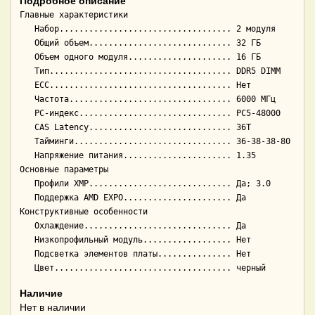
Подробное описание
Главные характеристики

   Набор................................... 2 модуля

   Общий объем............................. 32 ГБ

   Объем одного модуля..................... 16 ГБ

   Тип..................................... DDR5 DIMM

   ECC..................................... Нет

   Частота................................. 6000 МГц

   PC-индекс............................... PC5-48000

   CAS Latency............................. 36T

   Тайминги................................ 36-38-38-80

   Напряжение питания...................... 1.35

Основные параметры

   Профили XMP............................. Да; 3.0

   Поддержка AMD EXPO...................... Да

Конструктивные особенности

   Охлаждение.............................. Да

   Низкопрофильный модуль.................. Нет

   Подсветка элементов платы............... Нет

Наличие
Нет в наличии