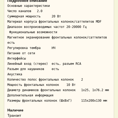
Подробное описание
Основные характеристики

Число каналов	2.0

Суммарная мощность	20 Вт

Материал корпуса фронтальных колонок/саттелитов	MDF

Диапазон воспроизводимых частот	20-20000 Гц

 Функциональные возможности

Магнитное экранирование фронтальных колонок/саттелитов	
есть

Регулировка тембра	НЧ

Питание	от сети

Интерфейсы

Линейный вход (стерео)	есть, разъем RCA

Разъем для наушников	есть

Акустика

Количество полос фронтальных колонок	2

Мощность фронтальных колонок	10 Вт

Диаметр динамиков фронтальных колонок	1x25, 1x76.2 мм

Дополнительная информация

Размеры фронтальных колонок (ШxВxГ)	115x200x130 мм
Наличие
Транзит