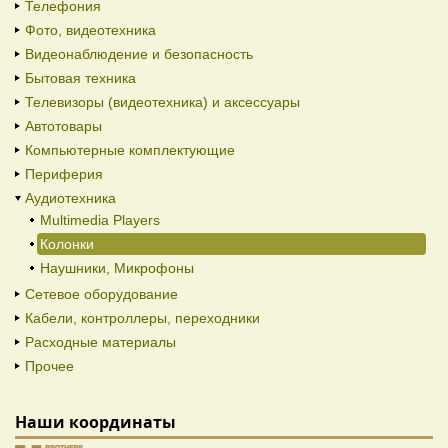
Телефония
Фото, видеотехника
Видеонаблюдение и безопасность
Бытовая техника
Телевизоры (видеотехника) и аксессуары
Автотовары
Компьютерные комплектующие
Периферия
Аудиотехника
Multimedia Players
Колонки
Наушники, Микрофоны
Сетевое оборудование
Кабели, контроллеры, переходники
Расходные материалы
Прочее
Наши координаты