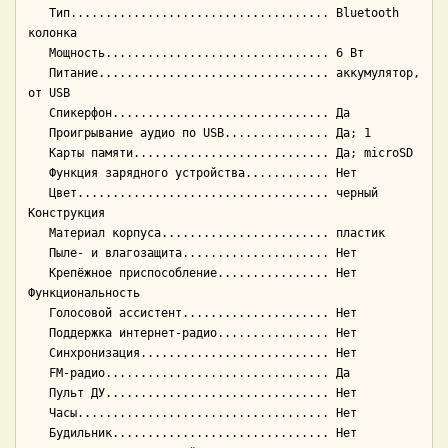
   Тип..................................... Bluetooth 
колонка

   Мощность................................ 6 Вт

   Питание................................. аккумулятор, 
от USB

   Спикерфон............................... Да

   Проигрывание аудио по USB............... Да; 1

   Карты памяти............................ Да; microSD

   Функция зарядного устройства............ Нет

   Цвет.................................... черный

Конструкция

   Материал корпуса........................ пластик

   Пыле- и влагозащита..................... Нет

   Крепёжное приспособление................ Нет

Функциональность

   Голосовой ассистент..................... Нет

   Поддержка интернет-радио................ Нет

   Синхронизация........................... Нет

   FM-радио................................ Да

   Пульт ДУ................................ Нет

   Часы.................................... Нет

   Будильник............................... Нет
