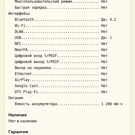
   Многопользовательский режим............. Нет

   Быстрая зарядка......................... Нет

Интерфейсы

   Bluetooth............................... Да; 4.2

   Wi-Fi................................... Нет

   DLNA.................................... Нет

   USB..................................... Да; 1

   NFC..................................... Нет

   NearFA.................................. Нет

   Цифровой вход S/PDIF.................... Нет

   Цифровой выход S/PDIF................... Нет

   Выход на наушники....................... Нет

   Ethernet................................ Нет

   AirPlay................................. Нет

   Google Cast............................. Нет

   DTS Play-Fi............................. Нет

Питание

Наличие
Нет в наличии
Гарантия