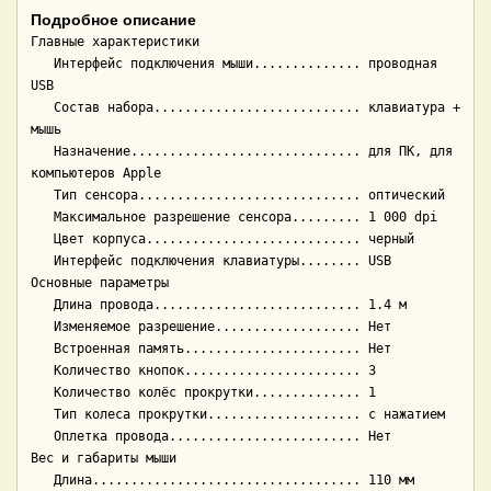
Подробное описание
Главные характеристики

   Интерфейс подключения мыши.............. проводная 
USB

   Состав набора........................... клавиатура + 
мышь

   Назначение.............................. для ПК, для 
компьютеров Apple

   Тип сенсора............................. оптический

   Максимальное разрешение сенсора......... 1 000 dpi

   Цвет корпуса............................ черный

   Интерфейс подключения клавиатуры........ USB

Основные параметры

   Длина провода........................... 1.4 м

   Изменяемое разрешение................... Нет

   Встроенная память....................... Нет

   Количество кнопок....................... 3

   Количество колёс прокрутки.............. 1

   Тип колеса прокрутки.................... с нажатием

   Оплетка провода......................... Нет

Вес и габариты мыши

   Длина................................... 110 мм
