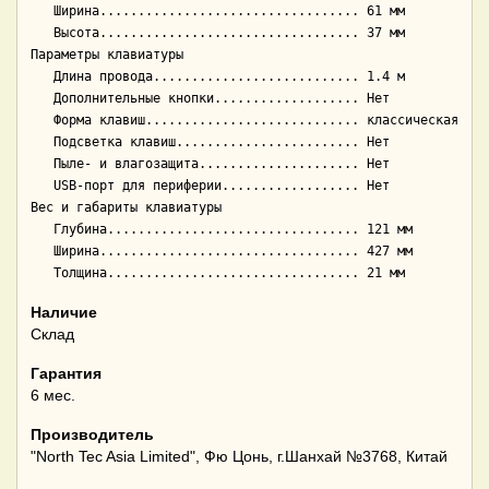
   Ширина.................................. 61 мм

   Высота.................................. 37 мм

Параметры клавиатуры

   Длина провода........................... 1.4 м

   Дополнительные кнопки................... Нет

   Форма клавиш............................ классическая

   Подсветка клавиш........................ Нет

   Пыле- и влагозащита..................... Нет

   USB-порт для периферии.................. Нет

Вес и габариты клавиатуры

   Глубина................................. 121 мм

   Ширина.................................. 427 мм

Наличие
Склад
Гарантия
6 мес.
Производитель
"North Tec Asia Limited", Фю Цонь, г.Шанхай №3768, Китай