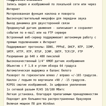
Запись видео и изображений по локальной сети или через 
Интернет

Моторизованная функция наклона и поворота

Высокочувствительный микрофон для передачи звука

Выход динамика для двухсторонней связи

Продвинутый датчик движения - записывает и сохраняет 
события по e-mail или на FTP сервере

Встроенный веб-сервер поддерживает автономную работу с 
прямым подключением к Интернет

Поддерживает протоколы: DDNS, PPPoE, DHCP, NTP, ICMP, 
SMTP, HTTP, RTP, RTSP, ICMP, SNTP, TCP/IP, FTP

Разрешение до 640 x 480 пикселей

Высококачественный 1/4" КМОП датчик изображения 

Обьектив с F 1,8 и углом обзора 64 градуса 

Автоматическая выдержка и баланс белого

Разворот по горизонтали влево / вправо +/-165 градусов.

Наклон / подьем по вертикали +90 / -15 градусов.

MJPEG сжатие изображений, 3x цифровое увеличение

1x сетевой разъем RJ45 10/100 Мбитс 

Легкая установка, благодаря прилагаемым принадлежностям

Подходит для большинства распространенных браузеров

Включая мощное ПО для Windows