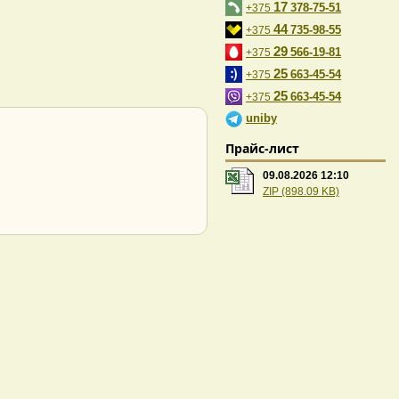
17
378-75-51
+375
44
735-98-55
+375
29
566-19-81
+375
25
663-45-54
+375
25
663-45-54
+375
uniby
Прайс-лист
09.08.2026 12:10
ZIP (898.09 KB)