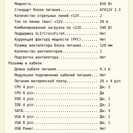
   Мощность................................ 650 Вт

   Стандарт блока питания.................. ATX12V 2.3

   Количество отдельных линий +12V......... 2

   Ток по линии (max) +12V................. 28 А

   Комбинированная нагрузка по +12V........ 540 Вт

   Поддержка SLI/CrossFireX................ Нет

   Коррекция фактора мощности (PFC)........ Нет

   Размер вентилятора блока питания........ 120 мм

   Количество вентиляторов................. 1

   Подсветка вентилятора................... Нет

Разъемы и кабели

   Длина кабеля питания.................... 0.3 м

   Модульное подключение кабелей питания... Нет

   Питание материнской платы............... 20 + 4 pin

   CPU 4 pin............................... Да; 2

   CPU 8 pin............................... Да

   FDD 4 pin............................... Да; 1

   IDE 4 pin............................... Да; 2

   SATA.................................... Да; 3

   VGA 6 pin............................... Да; 1

   VGA 8 pin............................... Да; 1

   USB Power............................... Нет
