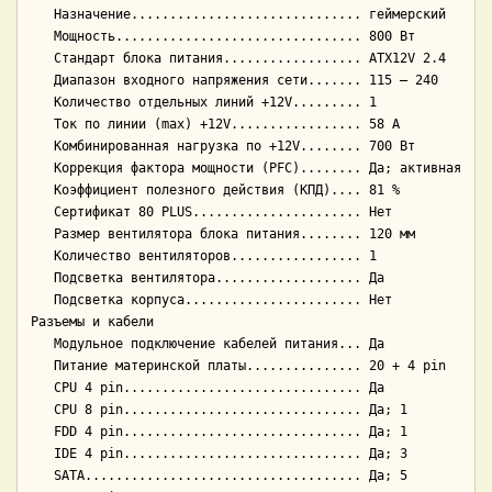
   Назначение.............................. геймерский

   Мощность................................ 800 Вт

   Стандарт блока питания.................. ATX12V 2.4

   Диапазон входного напряжения сети....... 115 — 240

   Количество отдельных линий +12V......... 1

   Ток по линии (max) +12V................. 58 А

   Комбинированная нагрузка по +12V........ 700 Вт

   Коррекция фактора мощности (PFC)........ Да; активная

   Коэффициент полезного действия (КПД).... 81 %

   Сертификат 80 PLUS...................... Нет

   Размер вентилятора блока питания........ 120 мм

   Количество вентиляторов................. 1

   Подсветка вентилятора................... Да

   Подсветка корпуса....................... Нет

Разъемы и кабели

   Модульное подключение кабелей питания... Да

   Питание материнской платы............... 20 + 4 pin

   CPU 4 pin............................... Да

   CPU 8 pin............................... Да; 1

   FDD 4 pin............................... Да; 1

   IDE 4 pin............................... Да; 3

   SATA.................................... Да; 5
