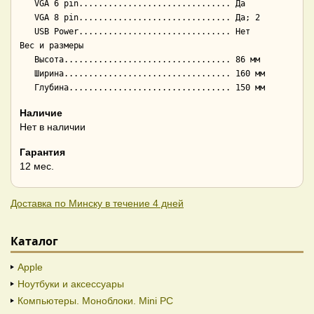
   VGA 6 pin............................... Да

   VGA 8 pin............................... Да; 2

   USB Power............................... Нет

Вес и размеры

   Высота.................................. 86 мм

   Ширина.................................. 160 мм

Наличие
Нет в наличии
Гарантия
12 мес.
Доставка по Минску в течение 4 дней
Каталог
Apple
Ноутбуки и аксессуары
Компьютеры. Моноблоки. Mini PC