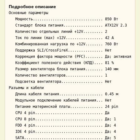
Подробное описание
Основные параметры

   Мощность................................ 850 Вт

   Стандарт блока питания.................. ATX12V 2.3

   Количество отдельных линий +12V......... 2

   Ток по линии (max) +12V................. 42 А

   Комбинированная нагрузка по +12V........ 760 Вт

   Поддержка SLI/CrossFireX................ Нет

   Коррекция фактора мощности (PFC)........ Да; активная

   Коэффициент полезного действия (КПД).... 81 %

   Размер вентилятора блока питания........ 140 мм

   Количество вентиляторов................. 1

   Подсветка вентилятора................... Нет

Разъемы и кабели

   Длина кабеля питания.................... 0.45 м

   Модульное подключение кабелей питания... Нет

   Питание материнской платы............... 24 pin

   CPU 4 pin............................... Да

   CPU 8 pin............................... Да; 1

   FDD 4 pin............................... Да; 4

   IDE 4 pin............................... Да; 4

   SATA.................................... Да; 5
