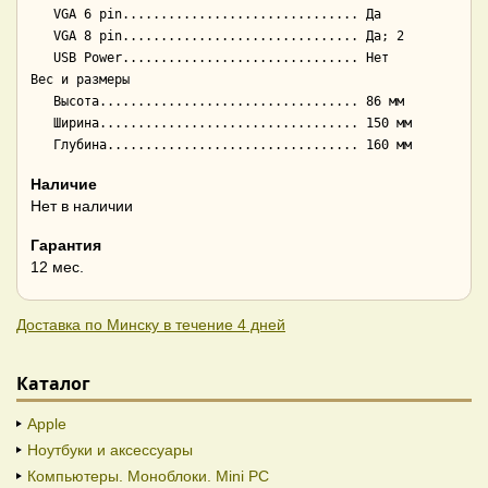
   VGA 6 pin............................... Да

   VGA 8 pin............................... Да; 2

   USB Power............................... Нет

Вес и размеры

   Высота.................................. 86 мм

   Ширина.................................. 150 мм

Наличие
Нет в наличии
Гарантия
12 мес.
Доставка по Минску в течение 4 дней
Каталог
Apple
Ноутбуки и аксессуары
Компьютеры. Моноблоки. Mini PC