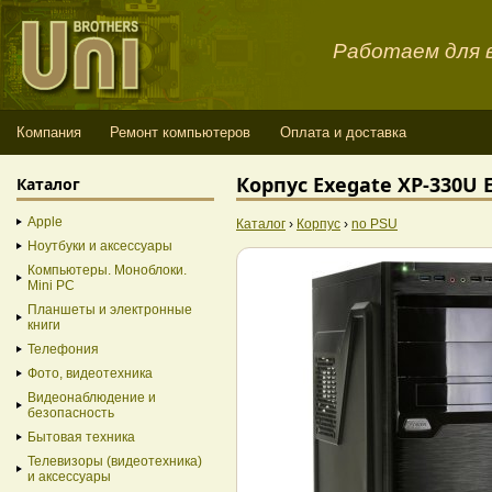
Работаем для в
Компания
Ремонт компьютеров
Оплата и доставка
Корпус Exegate XP-330U 
Каталог
Apple
Каталог
›
Корпус
›
no PSU
Ноутбуки и аксессуары
Компьютеры. Моноблоки.
Mini PC
Планшеты и электронные
книги
Телефония
Фото, видеотехника
Видеонаблюдение и
безопасность
Бытовая техника
Телевизоры (видеотехника)
и аксессуары