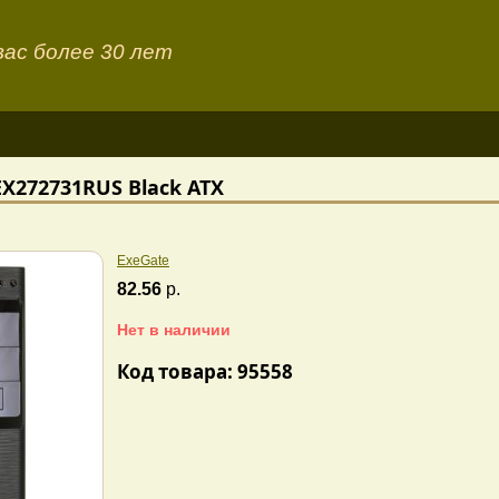
ас более 30 лет
EX272731RUS Black ATX
ExeGate
82.56
р.
Нет в наличии
Код товара: 95558