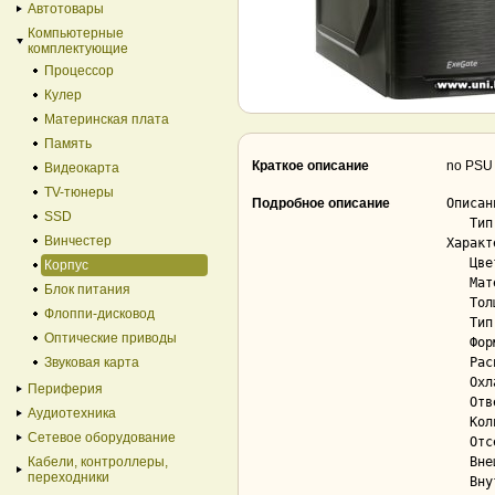
Автотовары
Компьютерные
комплектующие
Процессор
Кулер
Материнская плата
Память
Краткое описание
no PSU 
Видеокарта
TV-тюнеры
Подробное описание
Описани
SSD
   Тип..................................... без блока питания

Винчестер
Характ
   Цвет корпуса............................ черный

Корпус
   Материал корпуса........................ сталь

Блок питания
   Толщина стенок.......................... 0.6 мм

Флоппи-дисковод
   Тип корпуса............................. Tower

Оптические приводы
   Форм-фактор материнской платы........... ATX, micro-ATX

Звуковая карта
   Расположение блока питания.............. сверху

   Охлаждение.............................. пассивное

Периферия
   Отверстия для СВО....................... Нет

Аудиотехника
   Количество мест для вентиляторов........ 2

Сетевое оборудование
   Отсеки 5.25"............................ Да; 2

Кабели, контроллеры,
   Внешние отсеки 3.5"..................... Да; 1

переходники
   Внутренние отсеки 3.5".................. Да; 4
