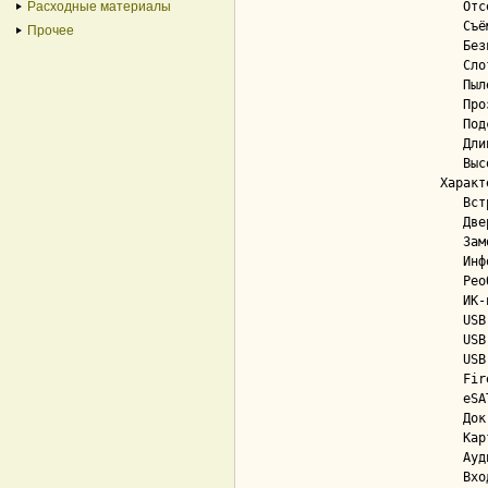
Расходные материалы
   Отсеки 2.5"............................. Нет

   Съёмная корзина жестких дисков.......... Нет

Прочее
   Безвинтовое крепление дисков............ Нет

   Слоты расширения........................ 6

   Пылевые фильтры......................... Нет

   Прозрачное окно......................... Нет

   Подсветка корпуса....................... Нет

   Длина видеокарты (max).................. 260 мм

   Высота процессорного кулера (max)....... 145 мм

Характ
   Встроенные колонки...................... Нет

   Дверца.................................. Нет

   Замок................................... Нет

   Информационный дисплей.................. Нет

   Реобас.................................. Нет

   ИК-порт (для пульта).................... Нет

   USB 2.0................................. Да; 2

   USB 3.0................................. Да; 2

   USB 3.1 Type-C.......................... Нет

   FireWire (IEEE 1394, iLink)............. Нет

   eSATA................................... Нет

   Док-станция для винчестеров............. Нет

   Картридер............................... Нет

   Аудио выход............................. Да; 1

   Вход для микрофона...................... Да; 1
