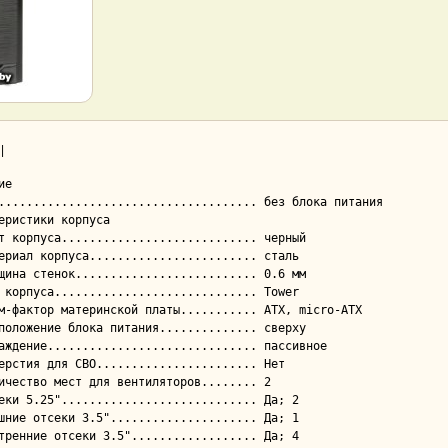
|
е

еристики корпуса
