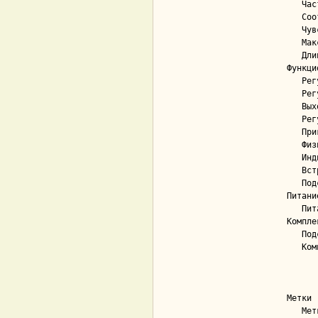
   Частотный диапазон...................... 60 — 18 000 Гц

   Соотношение сигнал/шум.................. 70 дБ

   Чувствительность........................ -40 дБ

   Макс. уровень звукового давления (SPL).. 110 дБ

   Длина кабеля............................ 2.5 м

Функци
   Регулировка чувствительности............ Да

   Регулировка усиления (аттенюатор)....... Нет

   Выход на наушники....................... Нет

   Регулировка громкости наушников......... Нет

   Приглушение микрофона (mute)............ Да

   Физическое выключение микрофона......... Нет

   Индикация............................... Да; светодиодная

   Встроенные цифровые эффекты............. Нет

   Подсветка............................... Да

Питани
   Питание микрофона....................... USB Type-A

Компле
   Подставка............................... стойка-пантограф

   Комплект поставки....................... стойка со струбцинной конструкцией,

             
            
        
Метки
