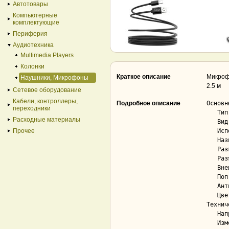
Автотовары
Компьютерные
комплектующие
Периферия
Аудиотехника
Multimedia Players
Колонки
Краткое описание
Микрофо
Наушники, Микрофоны
2.5 м
Сетевое оборудование
Кабели, контроллеры,
Подробное описание
Основны
переходники
   Тип..................................... проводной микрофон

Расходные материалы
   Вид..................................... электретный (малый конденсатор)

Прочее
   Исполнение.............................. настольный

   Назначение.............................. для стриминга и подкастов

   Разъем(-ы) на микрофоне................. USB Type-C

   Разъем(-ы) подключения.................. USB Type-A

   Внешняя ветрозащита..................... Нет

   Поп-фильтр.............................. Да

   Антивибрационный держатель.............. Да

   Цвет.................................... черный

Технич
   Направленность.......................... кардиоидная

   Изменяемая направленность............... Нет
