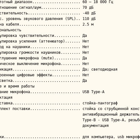
ональность

е и время работы

ктация

                               антивибрационный держатель, поп-фильтр, кабель USB

                                Type-B - USB Type-A, резьбовой адаптер,

                                    документация
