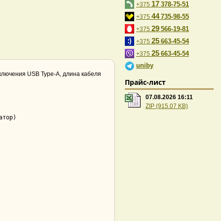
17
378-75-51
+375
44
735-98-55
+375
29
566-19-81
+375
25
663-45-54
+375
25
663-45-54
+375
uniby
ключения USB Type-A, длина кабеля
Прайс-лист
07.08.2026 16:11
ZIP (915.07 KB)