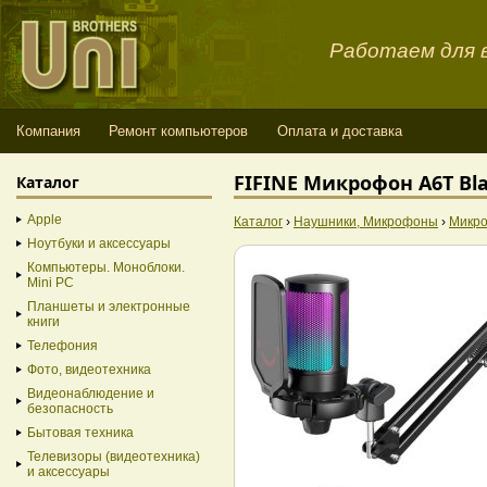
Работаем для в
Компания
Ремонт компьютеров
Оплата и доставка
FIFINE Микрофон A6T Bl
Каталог
Apple
Каталог
›
Наушники, Микрофоны
›
Микр
Ноутбуки и аксессуары
Компьютеры. Моноблоки.
Mini PC
Планшеты и электронные
книги
Телефония
Фото, видеотехника
Видеонаблюдение и
безопасность
Бытовая техника
Телевизоры (видеотехника)
и аксессуары