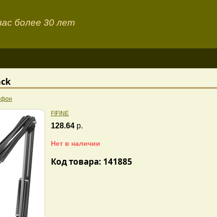
ас более 30 лет
ack
офон
FIFINE
128.64
р.
Нет в наличии
Код товара: 141885