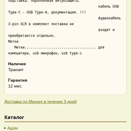
подставка, поролоновая ветрозащита,

                                            кабель USB 
Type-C - USB Type-A, документация, !!!

                                            Аудиокабель 
3-pin XLR в комплект поставки не

                                            входит и 
приобретается отдельно.

Метки

   Метки................................... для 
Наличие
Транзит
Гарантия
12 мес.
Доставка по Минску в течение 3 дней
Каталог
Apple