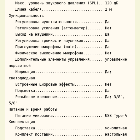
   Макс. уровень звукового давления (SPL).. 120 дБ

   Длина кабеля............................ 2 м

Функциональность

   Регулировка чувствительности............ Да

   Регулировка усиления (аттенюатор)....... Нет

   Выход на наушники....................... Да

   Регулировка громкости наушников......... Да

   Приглушение микрофона (mute)............ Да

   Физическое выключение микрофона......... Нет

   Дополнительные элементы управления...... управление 
подсветкой

   Индикация............................... Да; 
светодиодная

   Встроенные цифровые эффекты............. Нет

   Подсветка............................... Да

   Резьбовое крепление..................... Да; 3/8", 
5/8"

Питание и время работы

   Питание микрофона....................... USB Type-A

Комплектация

   Подставка............................... монолитная

   Комплект поставки....................... настольная 