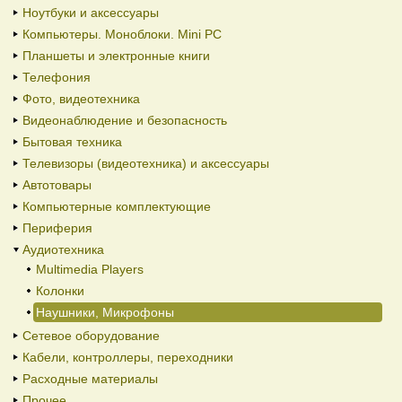
Ноутбуки и аксессуары
Компьютеры. Моноблоки. Mini PC
Планшеты и электронные книги
Телефония
Фото, видеотехника
Видеонаблюдение и безопасность
Бытовая техника
Телевизоры (видеотехника) и аксессуары
Автотовары
Компьютерные комплектующие
Периферия
Аудиотехника
Multimedia Players
Колонки
Наушники, Микрофоны
Сетевое оборудование
Кабели, контроллеры, переходники
Расходные материалы
Прочее