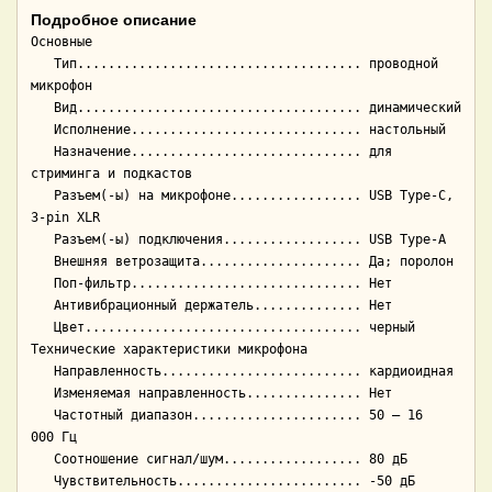
Подробное описание
Основные

   Тип..................................... проводной 
микрофон

   Вид..................................... динамический

   Исполнение.............................. настольный

   Назначение.............................. для 
стриминга и подкастов

   Разъем(-ы) на микрофоне................. USB Type-C, 
3-pin XLR

   Разъем(-ы) подключения.................. USB Type-A

   Внешняя ветрозащита..................... Да; поролон

   Поп-фильтр.............................. Нет

   Антивибрационный держатель.............. Нет

   Цвет.................................... черный

Технические характеристики микрофона

   Направленность.......................... кардиоидная

   Изменяемая направленность............... Нет

   Частотный диапазон...................... 50 — 16 
000 Гц

   Соотношение сигнал/шум.................. 80 дБ

   Чувствительность........................ -50 дБ
