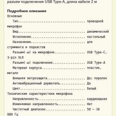
разъем подключения USB Type-A, длина кабеля 2 м
Подробное описание
Основные

   Тип..................................... проводной 
микрофон

   Вид..................................... динамический

   Исполнение.............................. настольный

   Назначение.............................. для 
стриминга и подкастов

   Разъем(-ы) на микрофоне................. USB Type-C, 
3-pin XLR

   Разъем(-ы) подключения.................. USB Type-A

   Материал корпуса........................ пластик, 
металл

   Внешняя ветрозащита..................... Да; поролон

   Антивибрационный держатель.............. Да

   Цвет.................................... белый

Технические характеристики микрофона

   Направленность.......................... кардиоидная

   Изменяемая направленность............... Нет

   Частотный диапазон...................... 50 — 16 
000 Гц
