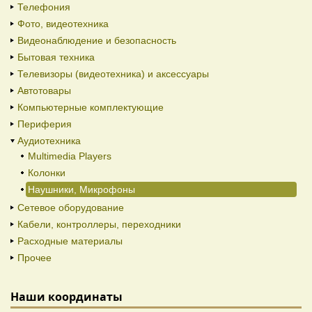
Телефония
Фото, видеотехника
Видеонаблюдение и безопасность
Бытовая техника
Телевизоры (видеотехника) и аксессуары
Автотовары
Компьютерные комплектующие
Периферия
Аудиотехника
Multimedia Players
Колонки
Наушники, Микрофоны
Сетевое оборудование
Кабели, контроллеры, переходники
Расходные материалы
Прочее
Наши координаты