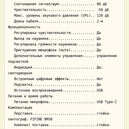
   Соотношение сигнал/шум.................. 80 дБ

   Чувствительность........................ -50 дБ

   Макс. уровень звукового давления (SPL).. 120 дБ

   Длина кабеля............................ 2 м

Функциональность

   Регулировка чувствительности............ Да

   Выход на наушники....................... Да

   Регулировка громкости наушников......... Да

   Приглушение микрофона (mute)............ Да

   Дополнительные элементы управления...... управление 
подсветкой

   Индикация............................... Да; 
светодиодная

   Встроенные цифровые эффекты............. Нет

   Подсветка............................... Да

   Источник воспроизведения................ USB

Питание и время работы

   Питание микрофона....................... USB Type-C

Комплектация

   Подставка............................... стойка-
пантограф; FIFINE BM38

   Комплект поставки....................... стойка-