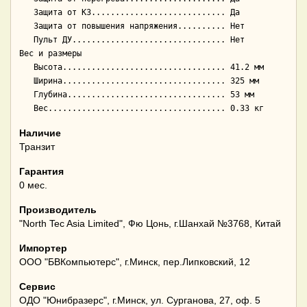
   Защита от КЗ............................ Да

   Защита от повышения напряжения.......... Нет

   Пульт ДУ................................ Нет

Вес и размеры

   Высота.................................. 41.2 мм

   Ширина.................................. 325 мм

   Глубина................................. 53 мм

Наличие
Транзит
Гарантия
0 мес.
Производитель
"North Tec Asia Limited", Фю Цонь, г.Шанхай №3768, Китай
Импортер
ООО "БВКомпьютерс", г.Минск, пер.Липковский, 12
Сервис
ОДО "Юнибразерс", г.Минск, ул. Сурганова, 27, оф. 5