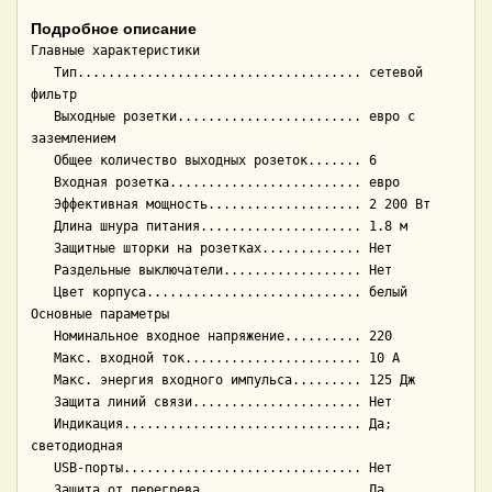
Подробное описание
Главные характеристики

   Тип..................................... сетевой 
фильтр

   Выходные розетки........................ евро с 
заземлением

   Общее количество выходных розеток....... 6

   Входная розетка......................... евро

   Эффективная мощность.................... 2 200 Вт

   Длина шнура питания..................... 1.8 м

   Защитные шторки на розетках............. Нет

   Раздельные выключатели.................. Нет

   Цвет корпуса............................ белый

Основные параметры

   Номинальное входное напряжение.......... 220

   Макс. входной ток....................... 10 А

   Макс. энергия входного импульса......... 125 Дж

   Защита линий связи...................... Нет

   Индикация............................... Да; 
светодиодная

   USB-порты............................... Нет

   Защита от перегрева..................... Да
