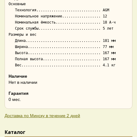
Основные

   Технология.............................. AGM

   Номинальное напряжение.................. 12

   Номинальная ёмкость..................... 18 А·ч

   Срок службы............................. 5 лет

Размеры и вес

   Длина................................... 181 мм

   Ширина.................................. 77 мм

   Высота.................................. 167 мм

   Полная высота........................... 167 мм

Наличие
Нет в наличии
Гарантия
0 мес.
Доставка по Минску в течение 2 дней
Каталог