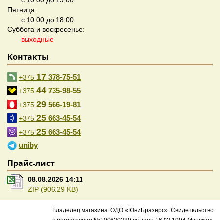
с 10:00 до 19:00
Пятница:
с 10:00 до 18:00
Суббота и воскресенье:
выходные
Контакты
17
378-75-51
+375
44
735-98-55
+375
29
566-19-81
+375
25
663-45-54
+375
25
663-45-54
+375
uniby
Прайс-лист
08.08.2026 14:11
ZIP (906.29 KB)
Владелец магазина: ОДО «ЮниБразерс». Свидетельство