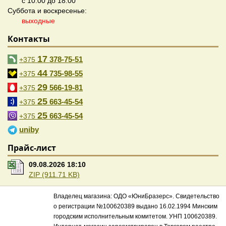
с 10:00 до 18:00
Суббота и воскресенье:
выходные
Контакты
17
378-75-51
+375
44
735-98-55
+375
29
566-19-81
+375
25
663-45-54
+375
25
663-45-54
+375
uniby
Прайс-лист
09.08.2026 18:10
ZIP (911.71 KB)
Владелец магазина: ОДО «ЮниБразерс». Свидетельство
о регистрации №100620389 выдано 16.02.1994 Минским
городским исполнительным комитетом. УНП 100620389.