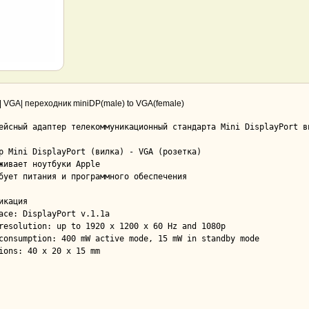
| VGA| переходник miniDP(male) to VGA(female)
ейсный адаптер телекоммуникационный стандарта Mini DisplayPort ви
р Mini DisplayPort (вилка) - VGA (розетка)

живает ноутбуки Apple

бует питания и программного обеспечения

икация

ace: DisplayPort v.1.1a

resolution: up to 1920 x 1200 x 60 Hz and 1080p

consumption: 400 mW active mode, 15 mW in standby mode

ions: 40 x 20 x 15 mm