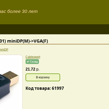
ас более 30 лет
1) miniDP(M)->VGA(F)
miniDP
Cablexpert
21.72
р.
В корзину
Код товара: 61997