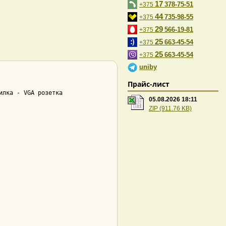
17
378-75-51
+375
44
735-98-55
+375
29
566-19-81
+375
25
663-45-54
+375
25
663-45-54
+375
uniby
Прайс-лист
лка - VGA розетка

05.08.2026 18:11
ZIP (911.76 KB)