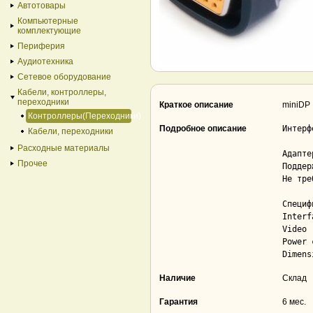
Автотовары
Компьютерные
комплектующие
Периферия
Аудиотехника
Сетевое оборудование
Кабели, контроллеры,
переходники
Краткое описание
miniDP 
Контроллеры(Переходники)
Подробное описание
Интерф
Кабели, переходники
Расходные материалы
Адапте
Прочее
Поддер
Не тре
Специф
Interf
Video 
Power 
Dimens
Наличие
Склад
Гарантия
6 мес.