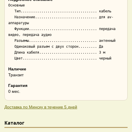
Основные

   Тип..................................... кабель

   Назначение.............................. для av-
аппаратуры

   Функции................................. передача 
видео, передача аудио

   Разъемы................................. антенный

   Одинаковый разъем с двух сторон......... Да

   Длина кабеля............................ 3 м

Наличие
Транзит
Гарантия
0 мес.
Доставка по Минску в течение 5 дней
Каталог