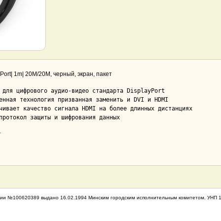
 Port| 1m| 20M/20M, черный, экран, пакет
 для цифрового аудио-видео стандарта DisplayPort

енная технология призванная заменить и DVI и HDMI

чивает качество сигнала HDMI на более длинных дистанциях

протокол защиты и шифрования данных
т
ии №100620389 выдано 16.02.1994 Минским городским исполнительным комитетом. УНП 