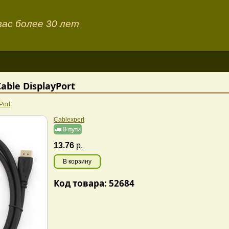
ас более 30 лет
able DisplayPort
Port
Cablexpert
13.76
р.
В корзину
Код товара: 52684