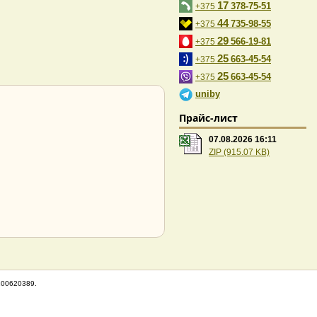
17
378-75-51
+375
44
735-98-55
+375
29
566-19-81
+375
25
663-45-54
+375
25
663-45-54
+375
uniby
Прайс-лист
07.08.2026 16:11
ZIP (915.07 KB)
100620389.