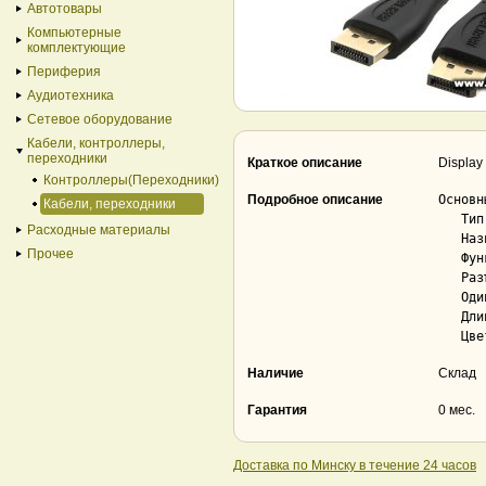
Автотовары
Компьютерные
комплектующие
Периферия
Аудиотехника
Сетевое оборудование
Кабели, контроллеры,
переходники
Краткое описание
Display
Контроллеры(Переходники)
Подробное описание
Основны
Кабели, переходники
   Тип..................................... кабель

Расходные материалы
   Назначение.............................. для компьютера, для av-аппаратуры

Прочее
   Функции................................. передача видео, передача аудио

   Разъемы................................. DisplayPort

   Одинаковый разъем с двух сторон......... Да

   Длина кабеля............................ 3 м

Наличие
Склад
Гарантия
0 мес.
Доставка по Минску в течение 24 часов