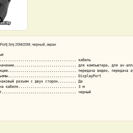
 Port| 3m| 20M/20M, черный, экран
е
