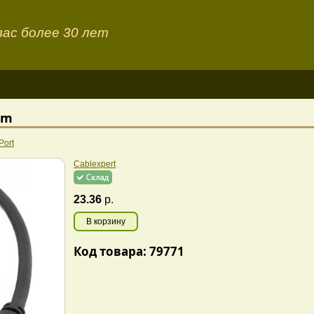
ас более 30 лет
3m
Port
Cablexpert
23.36
р.
В корзину
Код товара: 79771