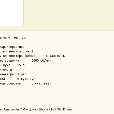
| 40x40x10mm, 12V
характеристики

тво вентиляторов	1

ентилятора (ДхШхВ)	40x40x10 мм

ащения	6000 об/мин

ума	25 дБ

ительно

ктора	3-pin

ствует

Регулятор оборотов	отсутствует
Tec Asia Limited", Фю Цонь, г.Шанхай №3768, Китай