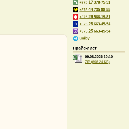
17
378-75-51
+375
44
735-98-55
+375
29
566-19-81
+375
25
663-45-54
+375
25
663-45-54
+375
uniby
Прайс-лист
09.08.2026 10:10
ZIP (898.24 KB)