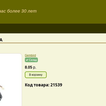
ас более 30 лет
A
Gembird
8.05
р.
В корзину
Код товара: 21539