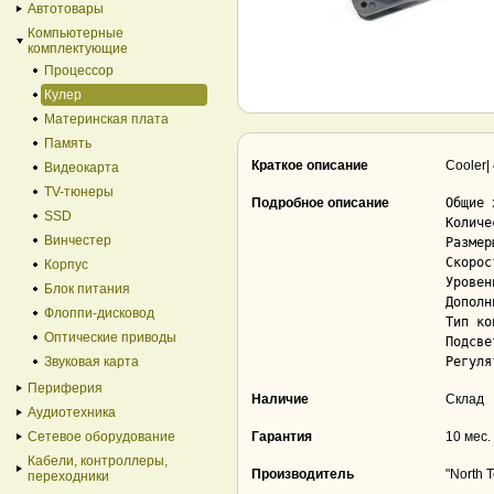
Автотовары
Компьютерные
комплектующие
Процессор
Кулер
Материнская плата
Память
Краткое описание
Cooler
Видеокарта
TV-тюнеры
Подробное описание
Общие 
SSD
Количес
Винчестер
Размеры в
Скорость вр
Корпус
Уровень ш
Блок питания
Дополн
Флоппи-дисковод
Тип конне
Оптические приводы
Подсветка	отсут
Звуковая карта
Периферия
Наличие
Склад
Аудиотехника
Сетевое оборудование
Гарантия
10 мес.
Кабели, контроллеры,
Производитель
"North 
переходники