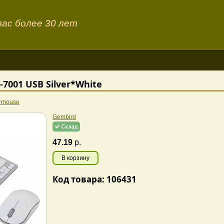
ас более 30 лет
7001 USB Silver*White
d+mouse
Gembird
47.19
р.
В корзину
Код товара: 106431