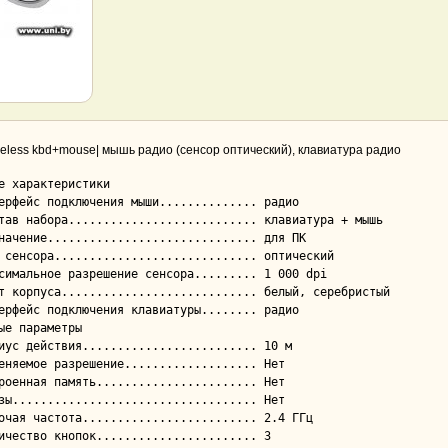
eless kbd+mouse| мышь радио (сенсор оптический), клавиатура радио
е характеристики

ые параметры
