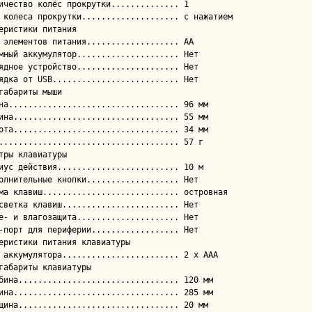
еристики питания

габариты мыши

тры клавиатуры

еристики питания клавиатуры

габариты клавиатуры
