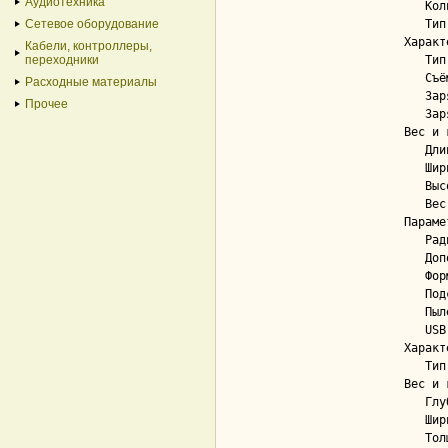
Аудиотехника
   Количество колёс прокрутки.............. 1

Сетевое оборудование
   Тип колеса прокрутки.................... с нажатием

Характ
Кабели, контроллеры,
переходники
   Тип элементов питания................... AA

   Cъёмный аккумулятор..................... Нет

Расходные материалы
   Зарядное устройство..................... Нет

Прочее
   Зарядка от USB.......................... Нет

Вес и 
   Длина................................... 96 мм

   Ширина.................................. 55 мм

   Высота.................................. 34 мм

   Вес..................................... 57 г

Параме
   Радиус действия......................... 10 м

   Дополнительные кнопки................... Нет

   Форма клавиш............................ островная

   Подсветка клавиш........................ Нет

   Пыле- и влагозащита..................... Нет

   USB-порт для периферии.................. Нет

Характ
   Тип аккумулятора........................ 2 x AAA

Вес и 
   Глубина................................. 120 мм

   Ширина.................................. 285 мм

   Толщина................................. 20 мм
