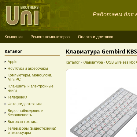
Работаем для в
Компания
Ремонт компьютеров
Оплата и доставка
Клавиатура Gembird KBS-
Каталог
Apple
Каталог
›
Клавиатура
›
USB wireless kb
Ноутбуки и аксессуары
Компьютеры. Моноблоки.
Mini PC
Планшеты и электронные
книги
Телефония
Фото, видеотехника
Видеонаблюдение и
безопасность
Бытовая техника
Телевизоры (видеотехника)
и аксессуары