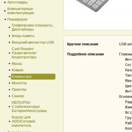
Автотовары
Компьютерные
комплектующие
Периферия
Графические планшеты,
Дигитайзеры
Флэш-память
Внешний винчестер USB
Краткое описание
USB wir
Card Reader/
Разветвители/
Подробное описание
Главны
Коцентраторы
   Интерфейс подключения мыши.............. радио

Мышь
   Состав набора........................... клавиатура + мышь

Коврик
   Назначение.............................. для ПК

   Тип сенсора............................. оптический

Клавиатура
   Максимальное разрешение сенсора......... 1 000 dpi

Монитор
   Цвет корпуса............................ белый, серебристый

Принтер
   Интерфейс подключения клавиатуры........ радио

Сканер
Основн
   Радиус действия......................... 10 м

ИБП(UPS)/
Стабилизаторы/
   Изменяемое разрешение................... Нет

Батареи/Аксессуары
   Встроенная память....................... Нет

Корпус для
   Грузы................................... Нет

HDD/Cетевой
   Рабочая частота......................... 2.4 ГГц

накопитель
   Количество кнопок....................... 3
