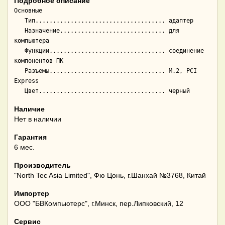
Подробное описание
Основные

   Тип..................................... адаптер

   Назначение.............................. для 
компьютера

   Функции................................. соединение 
компонентов ПК

   Разъемы................................. M.2, PCI 
Express

Наличие
Нет в наличии
Гарантия
6 мес.
Производитель
"North Tec Asia Limited", Фю Цонь, г.Шанхай №3768, Китай
Импортер
ООО "БВКомпьютерс", г.Минск, пер.Липковский, 12
Сервис