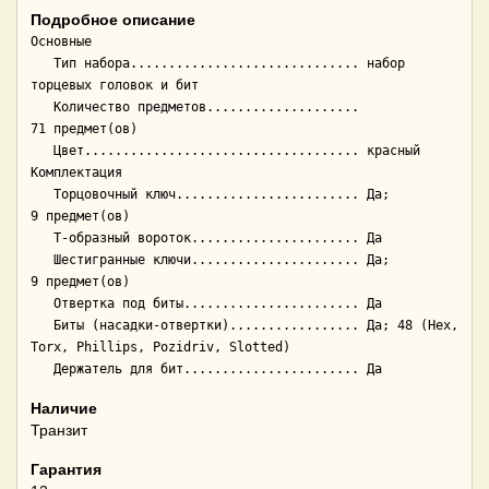
Подробное описание
Основные

   Тип набора.............................. набор 
торцевых головок и бит

   Количество предметов.................... 
71 предмет(ов)

   Цвет.................................... красный

Комплектация

   Торцовочный ключ........................ Да; 
9 предмет(ов)

   Т-образный вороток...................... Да

   Шестигранные ключи...................... Да; 
9 предмет(ов)

   Отвертка под биты....................... Да

   Биты (насадки-отвертки)................. Да; 48 (Hex, 
Torx, Phillips, Pozidriv, Slotted)

Наличие
Транзит
Гарантия