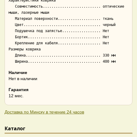
Характеристики коврика

   Совместимость........................... оптические 
мыши, лазерные мыши

   Материал поверхности.................... ткань

   Цвет.................................... черный

   Подушечка под запястье.................. Нет

   Бортик.................................. Нет

   Крепление для кабеля.................... Нет

Размеры коврика

   Длина................................... 330 мм

Наличие
Нет в наличии
Гарантия
12 мес.
Доставка по Минску в течение 24 часов
Каталог