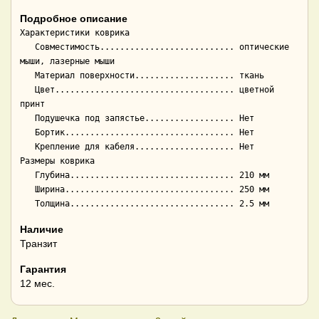
Подробное описание
Характеристики коврика

   Совместимость........................... оптические 
мыши, лазерные мыши

   Материал поверхности.................... ткань

   Цвет.................................... цветной 
принт

   Подушечка под запястье.................. Нет

   Бортик.................................. Нет

   Крепление для кабеля.................... Нет

Размеры коврика

   Глубина................................. 210 мм

   Ширина.................................. 250 мм

Наличие
Транзит
Гарантия
12 мес.