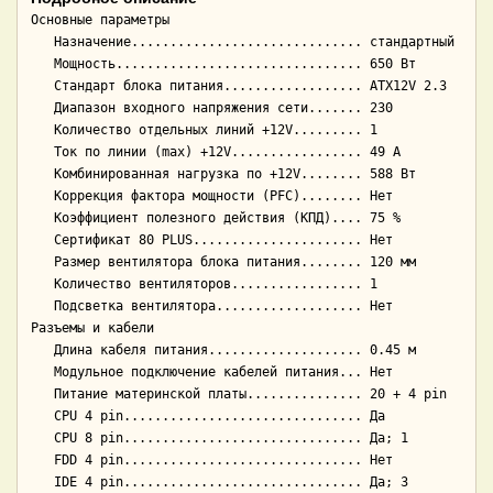
Основные параметры

   Назначение.............................. стандартный

   Мощность................................ 650 Вт

   Стандарт блока питания.................. ATX12V 2.3

   Диапазон входного напряжения сети....... 230

   Количество отдельных линий +12V......... 1

   Ток по линии (max) +12V................. 49 А

   Комбинированная нагрузка по +12V........ 588 Вт

   Коррекция фактора мощности (PFC)........ Нет

   Коэффициент полезного действия (КПД).... 75 %

   Сертификат 80 PLUS...................... Нет

   Размер вентилятора блока питания........ 120 мм

   Количество вентиляторов................. 1

   Подсветка вентилятора................... Нет

Разъемы и кабели

   Длина кабеля питания.................... 0.45 м

   Модульное подключение кабелей питания... Нет

   Питание материнской платы............... 20 + 4 pin

   CPU 4 pin............................... Да

   CPU 8 pin............................... Да; 1

   FDD 4 pin............................... Нет

   IDE 4 pin............................... Да; 3
