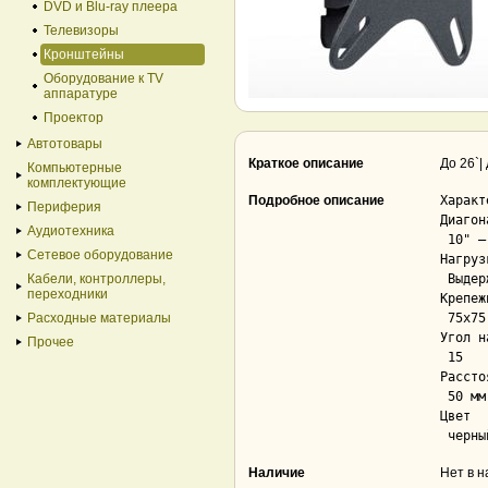
DVD и Blu-ray плеера
Телевизоры
Кронштейны
Оборудование к TV
аппаратуре
Проектор
Автотовары
Краткое описание
До 26`|
Компьютерные
комплектующие
Подробное описание
Характ
Периферия
Диагон
Аудиотехника
 10" – 26" 

Сетевое оборудование
Нагрузк
Кабели, контроллеры,
 Выдерживает вес до 25 кг

переходники
Крепеж
Расходные материалы
 75х75 мм, 100х100 мм 

Угол н
Прочее
 15 

Рассто
 50 мм

Цвет

 черны
Наличие
Нет в 