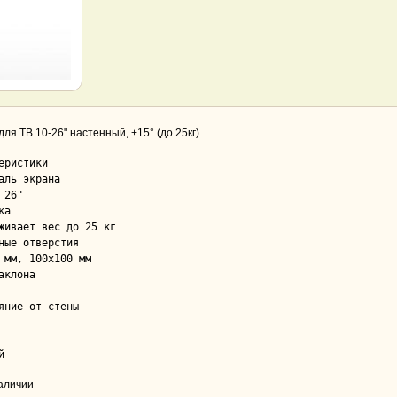
 для ТВ 10-26" настенный, +15° (до 25кг)
еристики

аль экрана

а

ные отверстия

аклона

яние от стены

й
наличии