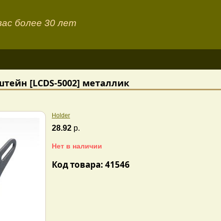
ас более 30 лет
тейн [LCDS-5002] металлик
Holder
28.92
р.
Нет в наличии
Код товара: 41546