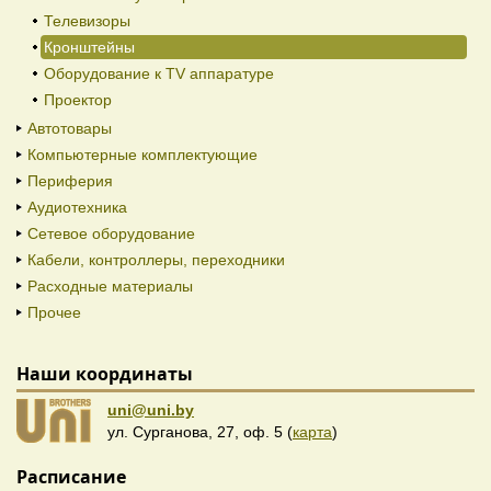
Телевизоры
Кронштейны
Оборудование к TV аппаратуре
Проектор
Автотовары
Компьютерные комплектующие
Периферия
Аудиотехника
Сетевое оборудование
Кабели, контроллеры, переходники
Расходные материалы
Прочее
Наши координаты
uni@uni.by
ул. Сурганова, 27, оф. 5 (
карта
)
Расписание