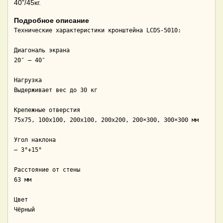
40"/45кг.
Подробное описание
Технические характеристики кронштейна LCDS-5010:

Диагональ экрана

20″ – 40″

Нагрузка

Выдерживает вес до 30 кг

Крепежные отверстия

75х75, 100х100, 200х100, 200х200, 200×300, 300×300 мм

Угол наклона

– 3°+15°

Расстояние от стены

63 мм

Цвет

Чёрный