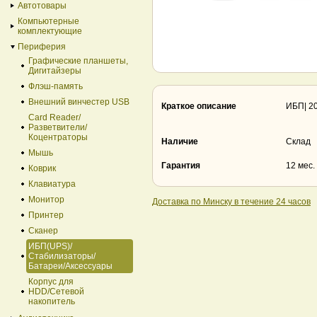
Автотовары
Компьютерные
комплектующие
Периферия
Графические планшеты,
Дигитайзеры
Флэш-память
Внешний винчестер USB
Краткое описание
ИБП| 2
Card Reader/
Разветвители/
Коцентраторы
Наличие
Склад
Мышь
Гарантия
12 мес.
Коврик
Клавиатура
Монитор
Доставка по Минску в течение 24 часов
Принтер
Сканер
ИБП(UPS)/
Стабилизаторы/
Батареи/Аксессуары
Корпус для
HDD/Cетевой
накопитель