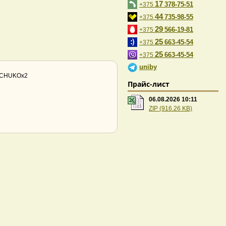
17
378-75-51
+375
44
735-98-55
+375
29
566-19-81
+375
25
663-45-54
+375
25
663-45-54
+375
uniby
 SCHUKOх2
Прайс-лист
06.08.2026 10:11
ZIP (916.26 KB)