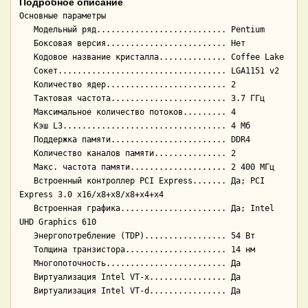
Подробное описание
Основные параметры

   Модельный ряд........................... Pentium

   Боксовая версия......................... Нет

   Кодовое название кристалла.............. Coffee Lake

   Сокет................................... LGA1151 v2

   Количество ядер......................... 2

   Тактовая частота........................ 3.7 ГГц

   Максимальное количество потоков......... 4

   Кэш L3.................................. 4 Мб

   Поддержка памяти........................ DDR4

   Количество каналов памяти............... 2

   Макс. частота памяти.................... 2 400 МГц

   Встроенный контроллер PCI Express....... Да; PCI 
Express 3.0 x16/x8+x8/x8+x4+x4

   Встроенная графика...................... Да; Intel 
UHD Graphics 610

   Энергопотребление (TDP)................. 54 Вт

   Толщина транзистора..................... 14 нм

   Многопоточность......................... Да

   Виртуализация Intel VT-x................ Да
