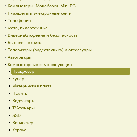
Компьютеры. Моноблоки. Mini PC
Планшеты и электронные книги
Телефония
Фото, видеотехника
Видеонаблюдение и безопасность
Бытовая техника
Телевизоры (видеотехника) и аксессуары
Автотовары
Компьютерные комплектующие
Процессор
Кулер
Материнская плата
Память
Видеокарта
TV-тюнеры
SSD
Винчестер
Корпус