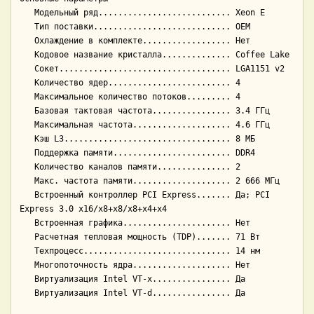
   Модельный ряд........................... Xeon E

   Тип поставки............................ OEM

   Охлаждение в комплекте.................. Нет

   Кодовое название кристалла.............. Coffee Lake

   Сокет................................... LGA1151 v2

   Количество ядер......................... 4

   Максимальное количество потоков......... 4

   Базовая тактовая частота................ 3.4 ГГц

   Максимальная частота.................... 4.6 ГГц

   Кэш L3.................................. 8 МБ

   Поддержка памяти........................ DDR4

   Количество каналов памяти............... 2

   Макс. частота памяти.................... 2 666 МГц

   Встроенный контроллер PCI Express....... Да; PCI 
Express 3.0 x16/x8+x8/x8+x4+x4

   Встроенная графика...................... Нет

   Расчетная тепловая мощность (TDP)....... 71 Вт

   Техпроцесс.............................. 14 нм

   Многопоточность ядра.................... Нет

   Виртуализация Intel VT-x................ Да
