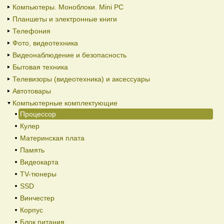
Компьютеры. Моноблоки. Mini PC
Планшеты и электронные книги
Телефония
Фото, видеотехника
Видеонаблюдение и безопасность
Бытовая техника
Телевизоры (видеотехника) и аксессуары
Автотовары
Компьютерные комплектующие
Процессор
Кулер
Материнская плата
Память
Видеокарта
TV-тюнеры
SSD
Винчестер
Корпус
Блок питания