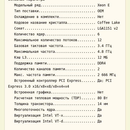
   Модельный ряд........................... Xeon E

   Тип поставки............................ OEM

   Охлаждение в комплекте.................. Нет

   Кодовое название кристалла.............. Coffee Lake

   Сокет................................... LGA1151 v2

   Количество ядер......................... 6

   Максимальное количество потоков......... 12

   Базовая тактовая частота................ 3.4 ГГц

   Максимальная частота.................... 4.8 ГГц

   Кэш L3.................................. 12 МБ

   Поддержка памяти........................ DDR4

   Количество каналов памяти............... 2

   Макс. частота памяти.................... 2 666 МГц

   Встроенный контроллер PCI Express....... Да; PCI 
Express 3.0 x16/x8+x8/x8+x4+x4

   Встроенная графика...................... Нет

   Расчетная тепловая мощность (TDP)....... 80 Вт

   Толщина транзистора..................... 14 нм

   Многопоточность ядра.................... Да

   Виртуализация Intel VT-x................ Да
