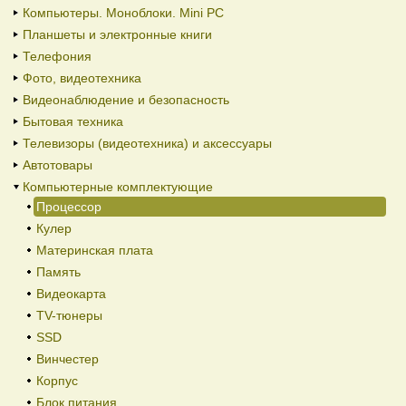
Компьютеры. Моноблоки. Mini PC
Планшеты и электронные книги
Телефония
Фото, видеотехника
Видеонаблюдение и безопасность
Бытовая техника
Телевизоры (видеотехника) и аксессуары
Автотовары
Компьютерные комплектующие
Процессор
Кулер
Материнская плата
Память
Видеокарта
TV-тюнеры
SSD
Винчестер
Корпус
Блок питания