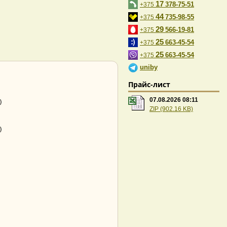
17
378-75-51
+375
44
735-98-55
+375
29
566-19-81
+375
25
663-45-54
+375
25
663-45-54
+375
uniby
Прайс-лист
07.08.2026 08:11
ZIP (902.16 KB)