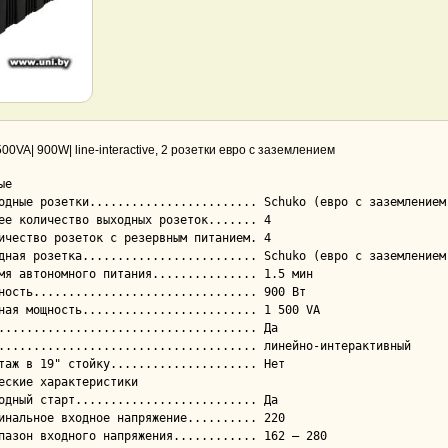
00VA| 900W| line-interactive, 2 розетки евро с заземлением
е

еские характеристики
