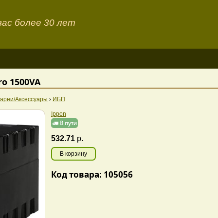
ас более 30 лет
ro 1500VA
ареи/Аксессуары
›
ИБП
Ippon
532.71
р.
В корзину
Код товара: 105056