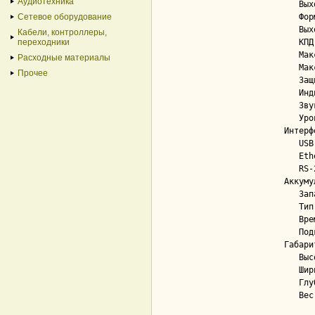
Аудиотехника
   Выходное напряжение..................... 220

Сетевое оборудование
   Форма выходного напряжения.............. аппроксимированная синусоида

   Выходная частота........................ 50 Гц

Кабели, контроллеры,
переходники
   КПД..................................... 95 %

   Макс. энергия входного импульса......... 125 Дж

Расходные материалы
   Максимальное время переключения......... 10 мс

Прочее
   Защита линий связи...................... Да; RJ-45

   Индикация............................... Да; светодиодная

   Звуковой сигнал......................... Да

   Уровень шума............................ 45 дБ

Интерф
   USB..................................... Да; 1

   Ethernet................................ Да

   RS-232.................................. Нет

Аккуму
   Запас энергии........................... 216 Вт·ч

   Тип батареи............................. свинцово-кислотная

   Время перезарядки....................... 6 ч

   Подключение дополнительной батареи...... Нет

Габарит
   Высота.................................. 195 мм

   Ширина.................................. 139 мм

   Глубина................................. 364 мм
