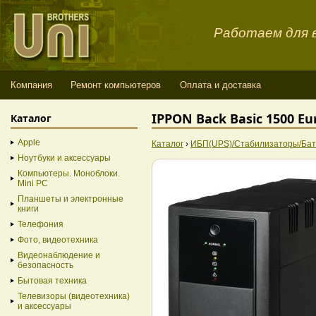
Работаем для в
Компания
Ремонт компьютеров
Оплата и доставка
IPPON Back Basic 1500 Eu
Каталог
Apple
Каталог
›
ИБП(UPS)/Стабилизаторы/Бат
Ноутбуки и аксессуары
Компьютеры. Моноблоки.
Mini PC
Планшеты и электронные
книги
Телефония
Фото, видеотехника
Видеонаблюдение и
безопасность
Бытовая техника
Телевизоры (видеотехника)
и аксессуары