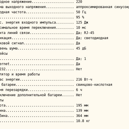
ейсы

лятор и время работы

ы
