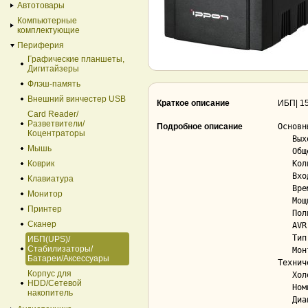
Автотовары
Компьютерные
комплектующие
Периферия
Графические планшеты,
Дигитайзеры
Флэш-память
Внешний винчестер USB
Краткое описание
ИБП| 15
Card Reader/
Разветвители/
Подробное описание
Основны
Коцентраторы
   Выходные розетки........................ Schuko (евро с заземлением)

Мышь
   Общее количество выходных розеток....... 4

Коврик
   Количество розеток с резервным питанием. 4

   Входная розетка......................... Schuko (евро с заземлением)

Клавиатура
   Время автономного питания............... 1.5 мин

Монитор
   Мощность................................ 900 Вт

Принтер
   Полная мощность......................... 1 500 VA

Сканер
   AVR..................................... Да

   Тип..................................... линейно-интерактивный

ИБП(UPS)/
Стабилизаторы/
   Монтаж в 19" стойку..................... Нет

Батареи/Аксессуары
Технич
Корпус для
   Холодный старт.......................... Да

HDD/Cетевой
   Номинальное входное напряжение.......... 220

накопитель
   Диапазон входного напряжения............ 162 — 280
