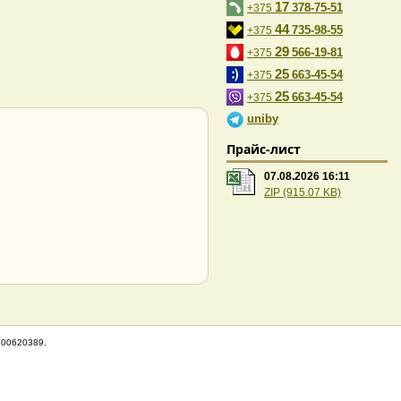
17
378-75-51
+375
44
735-98-55
+375
29
566-19-81
+375
25
663-45-54
+375
25
663-45-54
+375
uniby
Прайс-лист
07.08.2026 16:11
ZIP (915.07 KB)
100620389.