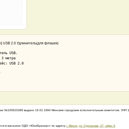
m| USB 2.0 Удлинитель(для флэшек)
тель USB.

 3 метра

ейс: USB 2.0
т
ии №100620389 выдано 16.02.1994 Минским городским исполнительным комитетом. УНП 
дится в магазине ОДО «ЮниБразерс» по адресу
г. Минск, ул. Сурганова, 27, офис 5
.