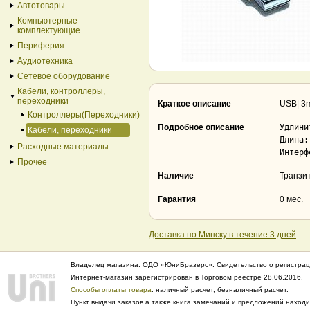
Автотовары
Компьютерные
комплектующие
Периферия
Аудиотехника
Сетевое оборудование
Кабели, контроллеры,
переходники
Краткое описание
USB| 3
Контроллеры(Переходники)
Подробное описание
Удлини
Кабели, переходники
Длина:
Расходные материалы
Интерф
Прочее
Наличие
Транзи
Гарантия
0 мес.
Доставка по Минску в течение 3 дней
Владелец магазина: ОДО «ЮниБразерс». Свидетельство о регистрац
Интернет-магазин зарегистрирован в Торговом реестре 28.06.2016.
Способы оплаты товара
: наличный расчет, безналичный расчет.
Пункт выдачи заказов а также книга замечаний и предложений нахо