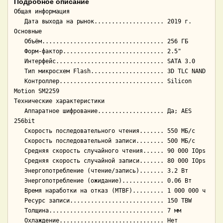
Подробное описание
Общая информация

   Дата выхода на рынок.................... 2019 г.

Основные

   Объём................................... 256 ГБ

   Форм-фактор............................. 2.5"

   Интерфейс............................... SATA 3.0

   Тип микросхем Flash..................... 3D TLC NAND

   Контроллер.............................. Silicon 
Motion SM2259

Технические характеристики

   Аппаратное шифрование................... Да; AES 
256bit

   Скорость последовательного чтения....... 550 МБ/с

   Скорость последовательной записи........ 500 МБ/с

   Средняя скорость случайного чтения...... 90 000 IOps

   Средняя скорость случайной записи....... 80 000 IOps

   Энергопотребление (чтение/запись)....... 3.2 Вт

   Энергопотребление (ожидание)............ 0.06 Вт

   Время наработки на отказ (МТBF)......... 1 000 000 ч

   Ресурс записи........................... 150 TBW

   Толщина................................. 7 мм

   Охлаждение.............................. Нет
