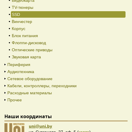
Видеокарта
TV-тюнеры
SSD
Винчестер
Корпус
Блок питания
Флоппи-дисковод
Оптические приводы
Звуковая карта
Периферия
Аудиотехника
Сетевое оборудование
Кабели, контроллеры, переходники
Расходные материалы
Прочее
Наши координаты
uni@uni.by