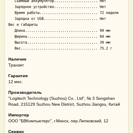
   Cъёмный аккумулятор..................... Нет

   Зарядное устройство..................... Нет

   Время работы............................ 72 недели

   Зарядка от USB.......................... Нет

Вес и габариты

   Длина................................... 99 мм

   Ширина.................................. 60 мм

   Высота.................................. 39 мм

Наличие
Транзит
Гарантия
12 мес.
Производитель
"Logitech Technology (Suzhou) Co., Ltd", № 3 Songshan
Road, 215129 Suzhou New District, Suzhou Jiangsu, Китай
Импортер
ООО "БВКомпьютерс", г.Минск, пер.Липковский, 12
Сервис