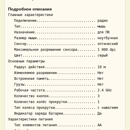
Подробное описание
Главные характеристики

   Подключение............................. радио

   Тип..................................... мышь

   Назначение.............................. для ПК

   Размер мыши............................. ноутбучная

   Сенсор.................................. оптический

   Максимальное разрешение сенсора......... 1 000 dpi

   Цвет.................................... серый

Основные параметры

   Радиус действия......................... 10 м

   Изменяемое разрешение................... Нет

   Встроенная память....................... Нет

   Грузы................................... Нет

   Рабочая частота......................... 2.4 GHz

   Количество кнопок....................... 3

   Количество колёс прокрутки.............. 1

   Тип колеса прокрутки.................... с нажатием

   Индикатор заряда батареи................ Да

Характеристики питания

   Тип элементов питания................... AA
