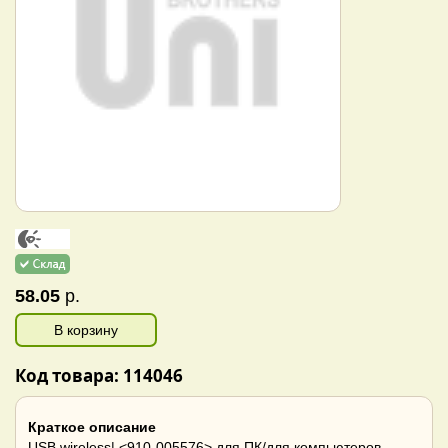
58.05
р.
В корзину
Код товара: 114046
Краткое описание
USB wireless| <910-005576> для ПК/для компьютеров