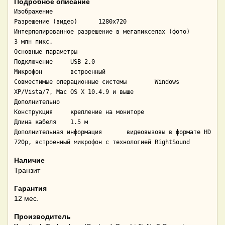
Подробное описание
Изображение

Разрешение (видео)	1280x720

Интерполированное разрешение в мегапикселах (фото)	
3 млн пикс.

Основные параметры

Подключение	USB 2.0

Микрофон	встроенный

Совместимые операционные системы	Windows 
XP/Vista/7, Mac OS X 10.4.9 и выше

Дополнительно

Конструкция	крепление на мониторе

Длина кабеля	1.5 м

Дополнительная информация	видеовызовы в формате HD 
720p, встроенный микрофон с технологией RightSound
Наличие
Транзит
Гарантия
12 мес.
Производитель