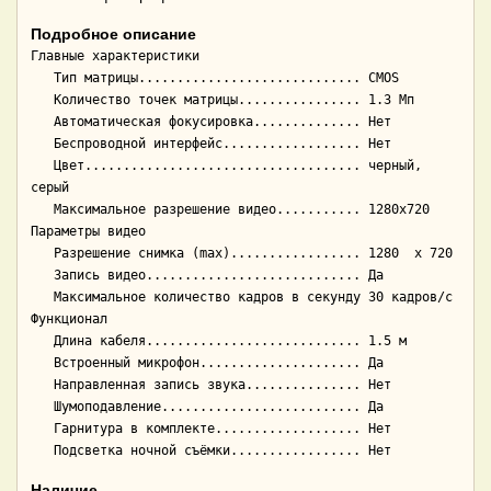
Подробное описание
Главные характеристики

   Тип матрицы............................. CMOS

   Количество точек матрицы................ 1.3 Мп

   Автоматическая фокусировка.............. Нет

   Беспроводной интерфейс.................. Нет

   Цвет.................................... черный, 
серый

   Максимальное разрешение видео........... 1280x720

Параметры видео

   Разрешение снимка (max)................. 1280  x 720

   Запись видео............................ Да

   Максимальное количество кадров в секунду 30 кадров/с

Функционал

   Длина кабеля............................ 1.5 м

   Встроенный микрофон..................... Да

   Направленная запись звука............... Нет

   Шумоподавление.......................... Да

   Гарнитура в комплекте................... Нет

Наличие