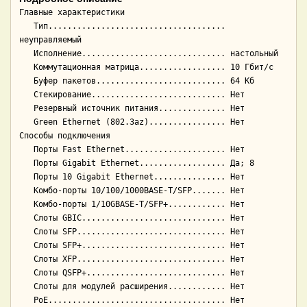
Главные характеристики

   Тип..................................... 
неуправляемый

   Исполнение.............................. настольный

   Коммутационная матрица.................. 10 Гбит/с

   Буфер пакетов........................... 64 Кб

   Стекирование............................ Нет

   Резервный источник питания.............. Нет

   Green Ethernet (802.3az)................ Нет

Способы подключения

   Порты Fast Ethernet..................... Нет

   Порты Gigabit Ethernet.................. Да; 8

   Порты 10 Gigabit Ethernet............... Нет

   Комбо-порты 10/100/1000BASE-T/SFP....... Нет

   Комбо-порты 1/10GBASE-T/SFP+............ Нет

   Слоты GBIC.............................. Нет

   Слоты SFP............................... Нет

   Слоты SFP+.............................. Нет

   Слоты XFP............................... Нет

   Слоты QSFP+............................. Нет

   Слоты для модулей расширения............ Нет

   PoE..................................... Нет
