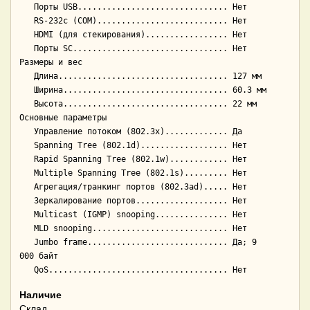
   Порты USB............................... Нет

   RS-232c (COM)........................... Нет

   HDMI (для стекирования)................. Нет

   Порты SC................................ Нет

Размеры и вес

   Длина................................... 127 мм

   Ширина.................................. 60.3 мм

   Высота.................................. 22 мм

Основные параметры

   Управление потоком (802.3x)............. Да

   Spanning Tree (802.1d).................. Нет

   Rapid Spanning Tree (802.1w)............ Нет

   Multiple Spanning Tree (802.1s)......... Нет

   Агрегация/транкинг портов (802.3ad)..... Нет

   Зеркалирование портов................... Нет

   Multicast (IGMP) snooping............... Нет

   MLD snooping............................ Нет

   Jumbo frame............................. Да; 9 
000 байт

Наличие
Склад