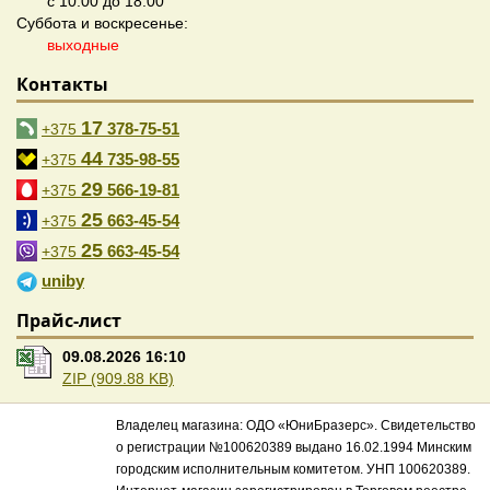
с 10:00 до 18:00
Суббота и воскресенье:
выходные
Контакты
17
378-75-51
+375
44
735-98-55
+375
29
566-19-81
+375
25
663-45-54
+375
25
663-45-54
+375
uniby
Прайс-лист
09.08.2026 16:10
ZIP (909.88 KB)
Владелец магазина: ОДО «ЮниБразерс». Свидетельство
о регистрации №100620389 выдано 16.02.1994 Минским
городским исполнительным комитетом. УНП 100620389.