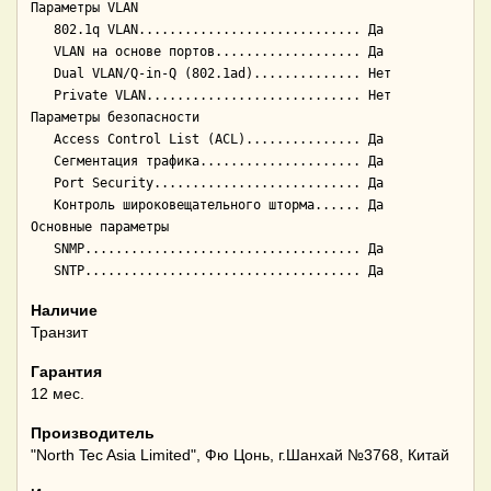
Параметры VLAN

   802.1q VLAN............................. Да

   VLAN на основе портов................... Да

   Dual VLAN/Q-in-Q (802.1ad).............. Нет

   Private VLAN............................ Нет

Параметры безопасности

   Access Control List (ACL)............... Да

   Сегментация трафика..................... Да

   Port Security........................... Да

   Контроль широковещательного шторма...... Да

Основные параметры

   SNMP.................................... Да

Наличие
Транзит
Гарантия
12 мес.
Производитель
"North Tec Asia Limited", Фю Цонь, г.Шанхай №3768, Китай