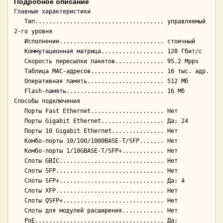
Подробное описание
Главные характеристики

   Тип..................................... управляемый 
2-го уровня

   Исполнение.............................. стоечный

   Коммутационная матрица.................. 128 Гбит/с

   Скорость пересылки пакетов.............. 95.2 Mpps

   Таблица MAC-адресов..................... 16 тыс. адр.

   Оперативная память...................... 512 Мб

   Flash-память............................ 16 Мб

Способы подключения

   Порты Fast Ethernet..................... Нет

   Порты Gigabit Ethernet.................. Да; 24

   Порты 10 Gigabit Ethernet............... Нет

   Комбо-порты 10/100/1000BASE-T/SFP....... Нет

   Комбо-порты 1/10GBASE-T/SFP+............ Нет

   Слоты GBIC.............................. Нет

   Слоты SFP............................... Нет

   Слоты SFP+.............................. Да; 4

   Слоты XFP............................... Нет

   Слоты QSFP+............................. Нет

   Слоты для модулей расширения............ Нет

   PoE..................................... Да; 