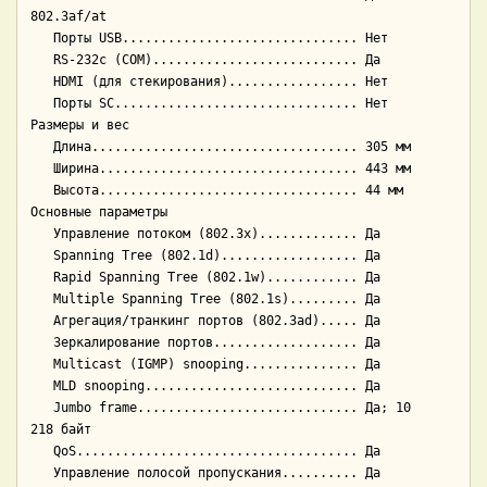
802.3af/at

   Порты USB............................... Нет

   RS-232c (COM)........................... Да

   HDMI (для стекирования)................. Нет

   Порты SC................................ Нет

Размеры и вес

   Длина................................... 305 мм

   Ширина.................................. 443 мм

   Высота.................................. 44 мм

Основные параметры

   Управление потоком (802.3x)............. Да

   Spanning Tree (802.1d).................. Да

   Rapid Spanning Tree (802.1w)............ Да

   Multiple Spanning Tree (802.1s)......... Да

   Агрегация/транкинг портов (802.3ad)..... Да

   Зеркалирование портов................... Да

   Multicast (IGMP) snooping............... Да

   MLD snooping............................ Да

   Jumbo frame............................. Да; 10 
218 байт

   QoS..................................... Да

   Управление полосой пропускания.......... Да
