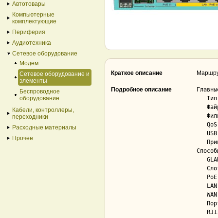
Автотовары
Компьютерные
комплектующие
Периферия
Аудиотехника
Сетевое оборудование
Модем
Краткое описание
Маршру
Сетевое оборудование и
элементы
Подробное описание
Главны
Беспроводное
оборудование
   Тип оборудования........................ маршрутизатор

   Файрвол (Межсетевой экран).............. Да

Кабели, контроллеры,
   Фильтрация трафика...................... Да

переходники
   QoS (Приоритезация трафика)............. Да

Расходные материалы
   USB sharing (медиасервер)............... Нет

Прочее
   Принт-сервер............................ Нет

Способ
   GLAN (Gigabit Ethernet)................. Да

   Слоты SFP............................... Да

   PoE..................................... Да; 802.3at

   LAN..................................... Да; 4

   WAN..................................... Да; 1

   Порты DMZ............................... Нет

   RJ11 (телефонная линия)................. Нет
