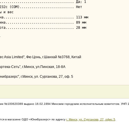
ы и вес

т
Tec Asia Limited", Фю Цонь, г.Шанхай №3768, Китай
ртека-Сеть", г.Минск, ул.Пинская, 18-8А
ибразерс", г.Минск, ул. Сурганова, 27, оф. 5
ии №100620389 выдано 16.02.1994 Минским городским исполнительным комитетом. УНП 
дится в магазине ОДО «ЮниБразерс» по адресу
г. Минск, ул. Сурганова, 27, офис 5
.