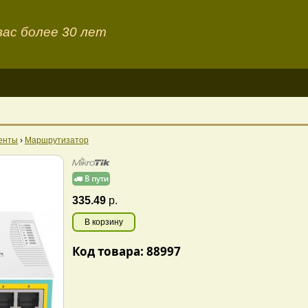
ас более 30 лет
енты
›
Маршрутизатор
335.49
р.
В корзину
Код товара: 88997