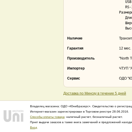
   USB..................................... Да; 1

   RS-232c (COM)........................... Нет

Размер
   Длина................................... 113 мм

   Ширина.................................. 89 мм

Наличие
Транзи
Гарантия
12 мес.
Производитель
"North 
Импортер
ЧТУП "А
Сервис
ОДО "Юн
Доставка по Минску в течение 5 дней
Владелец магазина: ОДО «ЮниБразерс». Свидетельство о регистрац
Интернет-магазин зарегистрирован в Торговом реестре 28.06.2016.
Способы оплаты товара
: наличный расчет, безналичный расчет.
Пункт выдачи заказов а также книга замечаний и предложений нахо
Вход