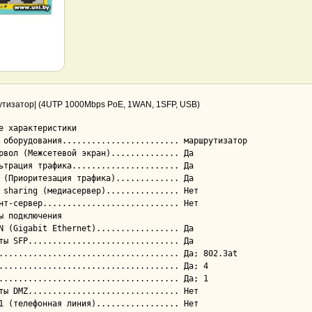
тизатор| (4UTP 1000Mbps PoE, 1WAN, 1SFP, USB)
е характеристики

ы подключения
