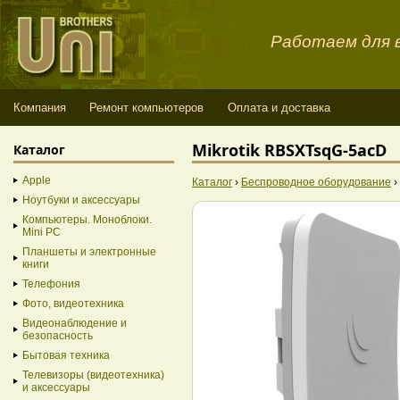
Работаем для в
Компания
Ремонт компьютеров
Оплата и доставка
Mikrotik RBSXTsqG-5acD
Каталог
Apple
Каталог
›
Беспроводное оборудование
›
Ноутбуки и аксессуары
Компьютеры. Моноблоки.
Mini PC
Планшеты и электронные
книги
Телефония
Фото, видеотехника
Видеонаблюдение и
безопасность
Бытовая техника
Телевизоры (видеотехника)
и аксессуары