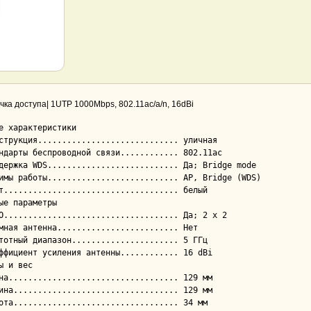
очка доступа| 1UTP 1000Mbps, 802.11ac/a/n, 16dBi
е характеристики

ые параметры

ы и вес
