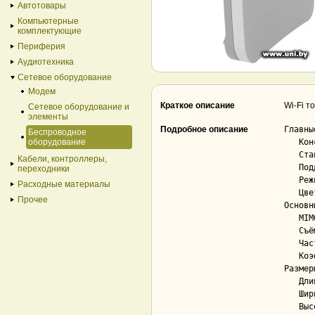
Автотовары
Компьютерные
комплектующие
Периферия
Аудиотехника
Сетевое оборудование
Модем
Краткое описание
Wi-Fi т
Сетевое оборудование и
элементы
Подробное описание
Главны
Беспроводное
оборудование
   Конструкция............................. уличная

   Стандарты беспроводной связи............ 802.11ac

Кабели, контроллеры,
   Поддержка WDS........................... Да; Bridge mode

переходники
   Режимы работы........................... AP, Bridge (WDS)

Расходные материалы
   Цвет.................................... белый

Прочее
Основн
   MIMO.................................... Да; 2 x 2

   Съёмная антенна......................... Нет

   Частотный диапазон...................... 5 ГГц

   Коэффициент усиления антенны............ 16 dBi

Размер
   Длина................................... 129 мм

   Ширина.................................. 129 мм

   Высота.................................. 34 мм
