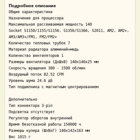
Подробное описание
Общие характеристики 

Назначение для процессора

Максимальная рассеиваемая мощность 140

Socket S1150/1155/S1156, S1356/S1366, S2011, AM2, AM2+, 
AM3/AM3+/FM1, FM2/FM2+

Количество тепловых трубок 7

Материал радиатора алюминий+медь

Количество вентиляторов 1

Размеры вентилятора (ДхШхВ) 140x140x25 мм

Скорость вращения 300 - 1500 об/мин

Воздушный поток 82.52 CFM

Уровень шума 24.6 дБ

Тип подшипника с магнитным центрированием

Дополнительно 

Тип коннектора 3-pin

Подсветка отсутствует

Регулятор оборотов внутренний

Время безотказной работы 150000 ч

Размеры кулера (ШхВxГ) 140x142x163 мм

Вес 1015 г
